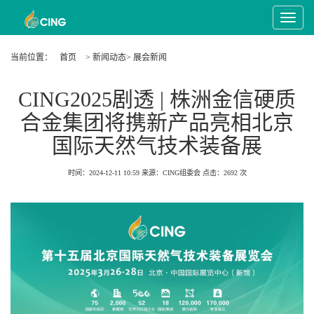
Toggle
Navigat
当前位置：
首页
> 新闻动态> 展会新闻
CING2025剧透 | 株洲金信硬质
合金集团将携新产品亮相北京
国际天然气技术装备展
时间：2024-12-11 10:59
来源：CING组委会
点击：
2692
次